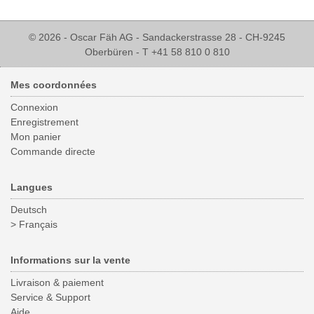
© 2026 - Oscar Fäh AG - Sandackerstrasse 28 - CH-9245
Oberbüren - T +41 58 810 0 810
Mes coordonnées
Connexion
Enregistrement
Mon panier
Commande directe
Langues
Deutsch
> Français
Informations sur la vente
Livraison & paiement
Service & Support
Aide