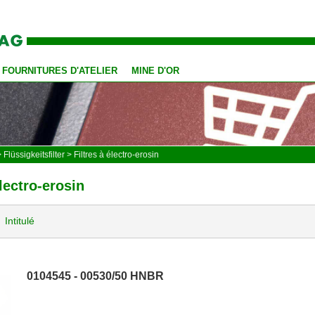
FOURNITURES D'ATELIER
MINE D'OR
>
Flüssigkeitsfilter
>
Filtres à électro-erosin
électro-erosin
Intitulé
0104545 - 00530/50 HNBR