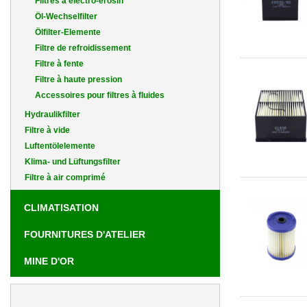
Filtres à électro-erosin
Öl-Wechselfilter
Ölfilter-Elemente
Filtre de refroidissement
Filtre à fente
Filtre à haute pression
Accessoires pour filtres à fluides
Hydraulikfilter
Filtre à vide
Luftentölelemente
Klima- und Lüftungsfilter
Filtre à air comprimé
CLIMATISATION
FOURNITURES D'ATELIER
MINE D'OR