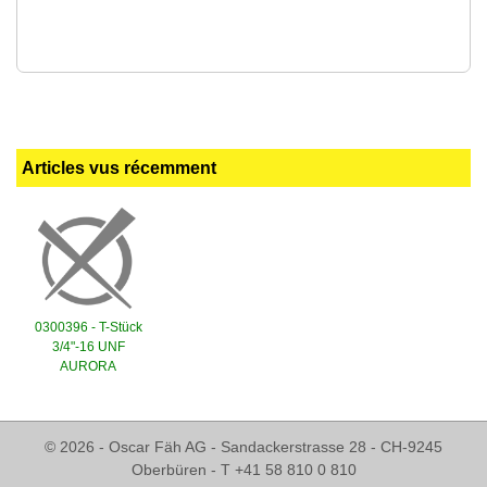
Articles vus récemment
0300396 - T-Stück
3/4"-16 UNF
AURORA
© 2026 - Oscar Fäh AG - Sandackerstrasse 28 - CH-9245
Oberbüren - T +41 58 810 0 810