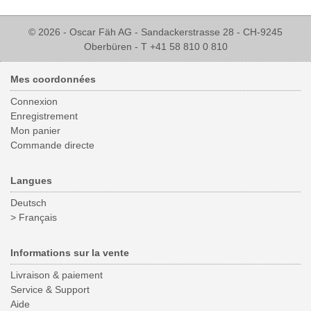
© 2026 - Oscar Fäh AG - Sandackerstrasse 28 - CH-9245
Oberbüren - T +41 58 810 0 810
Mes coordonnées
Connexion
Enregistrement
Mon panier
Commande directe
Langues
Deutsch
> Français
Informations sur la vente
Livraison & paiement
Service & Support
Aide