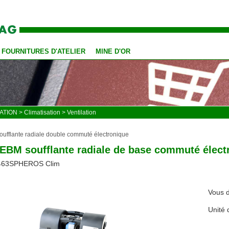
FOURNITURES D'ATELIER
MINE D'OR
ATION
>
Climatisation
>
Ventilation
ufflante radiale double commuté électronique
 EBM soufflante radiale de base commuté électr
463SPHEROS Clim
Vous d
Unité 