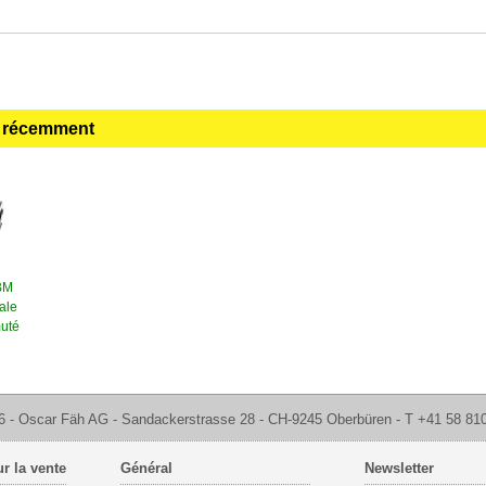
s récemment
BM
iale
uté
 - Oscar Fäh AG - Sandackerstrasse 28 - CH-9245 Oberbüren - T +41 58 81
r la vente
Général
Newsletter