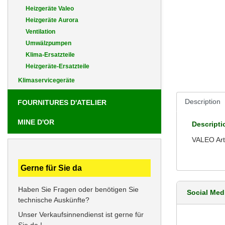
Heizgeräte Valeo
Heizgeräte Aurora
Ventilation
Umwälzpumpen
Klima-Ersatzteile
Heizgeräte-Ersatzteile
Klimaservicegeräte
Description
FOURNITURES D'ATELIER
MINE D'OR
Descripti
VALEO Art
Gerne für Sie da
Haben Sie Fragen oder benötigen Sie
Social Med
technische Auskünfte?
Unser Verkaufsinnendienst ist gerne für
Sie da !