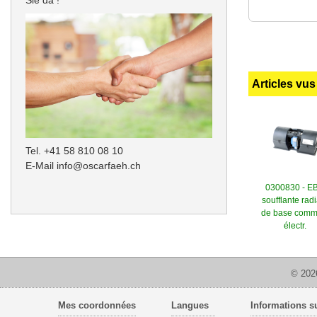
Articles vu
Tel. +41 58 810 08 10
E-Mail
info@oscarfaeh.ch
0300830 - E
soufflante rad
de base comm
électr.
© 2026
Mes coordonnées
Langues
Informations su