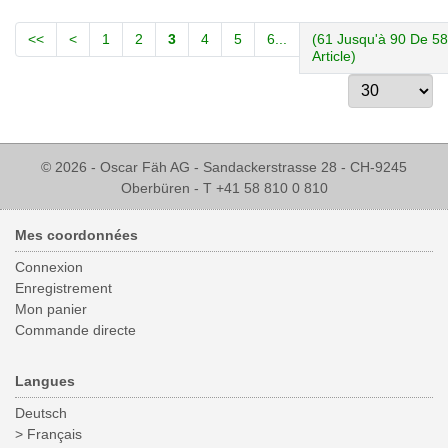
<<
<
1
2
3
4
5
6...
(61 Jusqu'à 90 De 5
Article)
© 2026 - Oscar Fäh AG - Sandackerstrasse 28 - CH-9245
Oberbüren - T +41 58 810 0 810
Mes coordonnées
Connexion
Enregistrement
Mon panier
Commande directe
Langues
Deutsch
> Français