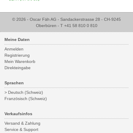
© 2026 - Oscar Fäh AG - Sandackerstrasse 28 - CH-9245
Oberbüren - T +41 58 810 0 810
Meine Daten
Anmelden
Registrierung
Mein Warenkorb
Direkteingabe
Sprachen
> Deutsch (Schweiz)
Französisch (Schweiz)
Verkaufsinfos
Versand & Zahlung
Service & Support