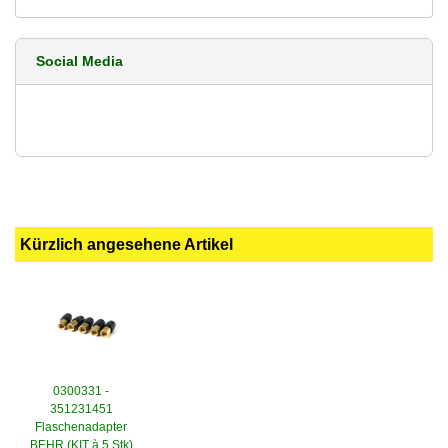
Social Media
Kürzlich angesehene Artikel
0300331 -
351231451
Flaschenadapter
BEHR (KIT à 5 Stk)