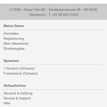
© 2026 - Oscar Fäh AG - Sandackerstrasse 28 - CH-9245
Oberbüren - T +41 58 810 0 810
Meine Daten
Anmelden
Registrierung
Mein Warenkorb
Direkteingabe
Sprachen
> Deutsch (Schweiz)
Französisch (Schweiz)
Verkaufsinfos
Versand & Zahlung
Service & Support
Hilfe