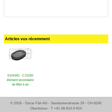
Articles vus récemment
0104381 - C15200
élément secondaire
de filtre à air
© 2026 - Oscar Fäh AG - Sandackerstrasse 28 - CH-9245
Oberbüren - T +41 58 810 0 810