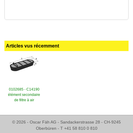
Articles vus récemment
0102685 - C14190
élément secondaire
de filtre à air
© 2026 - Oscar Fäh AG - Sandackerstrasse 28 - CH-9245
Oberbüren - T +41 58 810 0 810