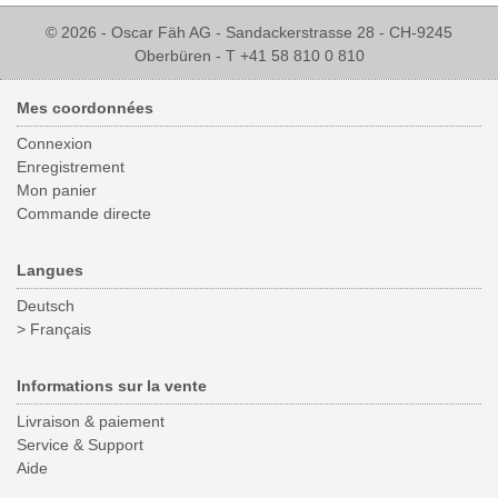
© 2026 - Oscar Fäh AG - Sandackerstrasse 28 - CH-9245
Oberbüren - T +41 58 810 0 810
Mes coordonnées
Connexion
Enregistrement
Mon panier
Commande directe
Langues
Deutsch
> Français
Informations sur la vente
Livraison & paiement
Service & Support
Aide