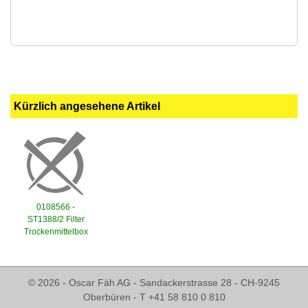
Kürzlich angesehene Artikel
0108566 -
ST1388/2 Filter
Trockenmittelbox
© 2026 - Oscar Fäh AG - Sandackerstrasse 28 - CH-9245
Oberbüren - T +41 58 810 0 810