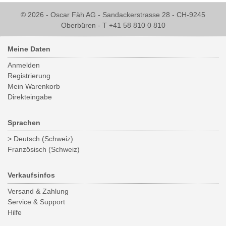
© 2026 - Oscar Fäh AG - Sandackerstrasse 28 - CH-9245
Oberbüren - T +41 58 810 0 810
Meine Daten
Anmelden
Registrierung
Mein Warenkorb
Direkteingabe
Sprachen
> Deutsch (Schweiz)
Französisch (Schweiz)
Verkaufsinfos
Versand & Zahlung
Service & Support
Hilfe