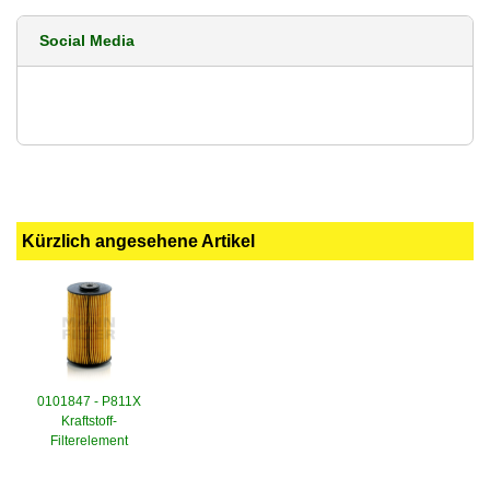
Social Media
Kürzlich angesehene Artikel
0101847 - P811X
Kraftstoff-
Filterelement