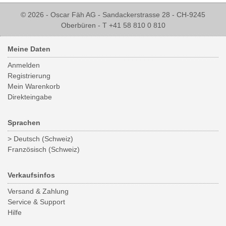
© 2026 - Oscar Fäh AG - Sandackerstrasse 28 - CH-9245
Oberbüren - T +41 58 810 0 810
Meine Daten
Anmelden
Registrierung
Mein Warenkorb
Direkteingabe
Sprachen
> Deutsch (Schweiz)
Französisch (Schweiz)
Verkaufsinfos
Versand & Zahlung
Service & Support
Hilfe