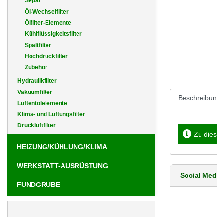
Separ
Öl-Wechselfilter
Ölfilter-Elemente
Kühlflüssigkeitsfilter
Spaltfilter
Hochdruckfilter
Zubehör
Hydraulikfilter
Vakuumfilter
Beschreibun
Luftentölelemente
Klima- und Lüftungsfilter
Druckluftfilter
Zu dies
HEIZUNG/KÜHLUNG/KLIMA
WERKSTATT-AUSRÜSTUNG
Social Med
FUNDGRUBE