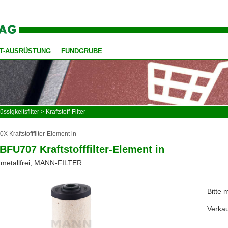
T-AUSRÜSTUNG
FUNDGRUBE
üssigkeitsfilter
>
Kraftstoff-Filter
 Kraftstofffilter-Element in
BFU707 Kraftstofffilter-Element in
 metallfrei, MANN-FILTER
Bitte 
Verkau