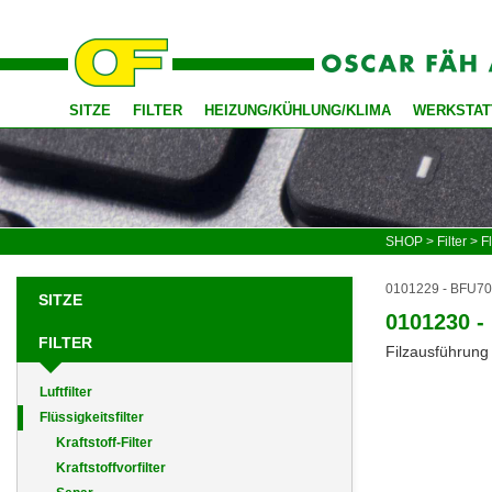
SITZE
FILTER
HEIZUNG/KÜHLUNG/KLIMA
WERKSTAT
SHOP
>
Filter
>
Fl
0101229 - BFU700X
SITZE
0101230 - 
FILTER
Filzausführung
Luftfilter
Flüssigkeitsfilter
Kraftstoff-Filter
Kraftstoffvorfilter