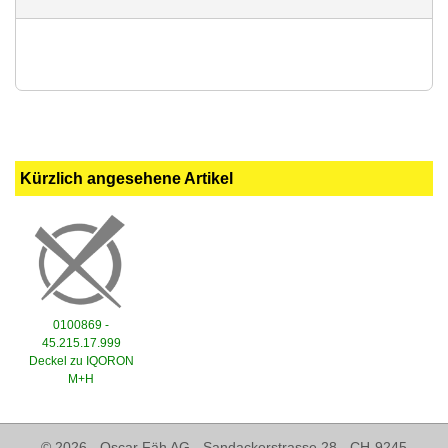
Kürzlich angesehene Artikel
0100869 -
45.215.17.999
Deckel zu IQORON
M+H
© 2026 - Oscar Fäh AG - Sandackerstrasse 28 - CH-9245