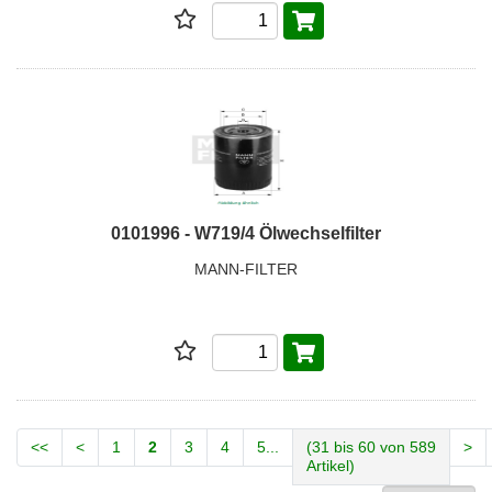
0101996 - W719/4 Ölwechselfilter
MANN-FILTER
<<
<
1
2
3
4
5...
(31 bis 60 von 589
>
Artikel)