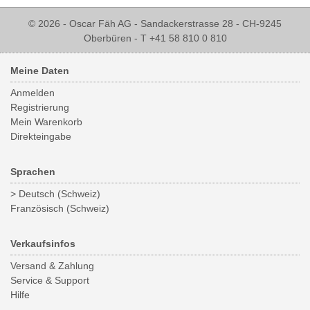
© 2026 - Oscar Fäh AG - Sandackerstrasse 28 - CH-9245
Oberbüren - T +41 58 810 0 810
Meine Daten
Anmelden
Registrierung
Mein Warenkorb
Direkteingabe
Sprachen
> Deutsch (Schweiz)
Französisch (Schweiz)
Verkaufsinfos
Versand & Zahlung
Service & Support
Hilfe